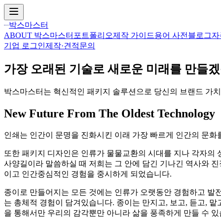
박스마스터
ABOUT 박스마스터
포트폴리오
제작 가이드
용어 사전
블로그
자
기업 로그인
제작·견적문의
가장 오래된 기술로 새로운 미래
를 만들
박스마스터는 혁신적인 패키지 솔루션으로 당신의 브랜드 가치
New Future From The Oldest Technology
인쇄는 인간이 문명을 진화시킨 이래 가장 빠르게 인간의 문화
또한 패키지 디자인은 인류가 물물교환의 시대를 지나 각자의 상
사양길이라 말씀하실 때 저희는 그 안에 담긴 기나긴 역사와 진
이고 인간중심적인 경험을 중시하게 되었습니다.
종이로 만들어지는 모든 것에는 인류가 오랫동안 경험하고 발전
는 총체적 경험이 담겨있습니다. 종이는 만지고, 보고, 듣고, 
을 통해서만 우리의 감각뿐만 아니라 삶을 풍족하게 만들 수 있